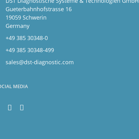
DST Diagnostische Systeme & Technologien GmbH
Gueterbahnhofstrasse 16
19059 Schwerin
Germany
+49 385 30348-0
+49 385 30348-499
sales@dst-diagnostic.com
OCIAL MEDIA