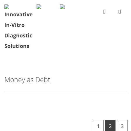
Money as Debt
1
2
3