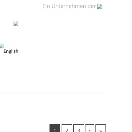
Ein Unternehmen der
1
2
3
›
»