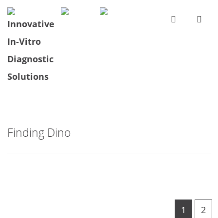
Finding Dino
1
2