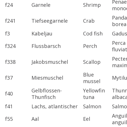
Penae
f24
Garnele
Shrimp
mono
Panda
f241
Tiefseegarnele
Crab
boreal
f3
Kabeljau
Cod fish
Gadus
Perca
f324
Flussbarsch
Perch
fluviat
Pecte
f338
Jakobsmuschel
Scallop
maxi
Blue
f37
Miesmuschel
Mytilu
mussel
Gelbflossen-
Yellowfin
Thun
f40
Thunfisch
tuna
albac
f41
Lachs, atlantischer
Salmon
Salmo
Anguil
f55
Aal
Eel
anguil