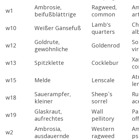
Ambrosie,
Ragweed,
Am
w1
beifußblättrige
common
ar
Lamb's
Ch
w10
Weißer Gänsefuß
quarters
al
Goldrute,
So
w12
Goldenrod
gewöhnliche
vi
Xa
w13
Spitzklette
Cocklebur
c
At
w15
Melde
Lenscale
le
Sauerampfer,
Sheep´s
R
w18
kleiner
sorrel
ac
Glaskraut,
Wall
Pa
w19
aufrechtes
pellitory
off
Ambrosia,
Western
Am
w2
ausdauernde
ragweed
ps