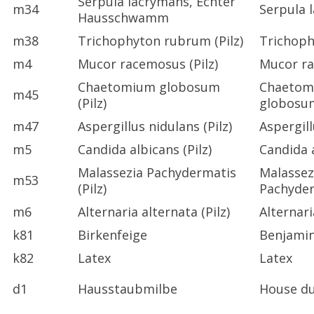
Serpula lacrymans, Echter
m34
Serpula 
Hausschwamm
m38
Trichophyton rubrum (Pilz)
Trichop
m4
Mucor racemosus (Pilz)
Mucor r
Chaetomium globosum
Chaetom
m45
(Pilz)
globosu
m47
Aspergillus nidulans (Pilz)
Aspergil
m5
Candida albicans (Pilz)
Candida 
Malassezia Pachydermatis
Malassez
m53
(Pilz)
Pachyde
m6
Alternaria alternata (Pilz)
Alternari
k81
Birkenfeige
Benjamin
k82
Latex
Latex
d1
Hausstaubmilbe
House du