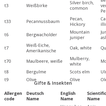
Be
Silver birch,
t3
Weißbirke
ve
common
Pe
Pecan,
Ca
t33
Pecannussbaum
Hickory
il
Mountain
Ju
t6
Bergwacholder
juniper
as
Weiß-Eiche,
t7
Oak, white
Qu
Amerikanische
Mulberry,
t70
Maulbeere, weiße
Mo
white
t8
Bergulme
Scots elm
Ul
t9
Olive
Olive
Ol
Gifte & Insekten
Allergen
Deutsch
English
Scientifi
code
Name
Name
Name