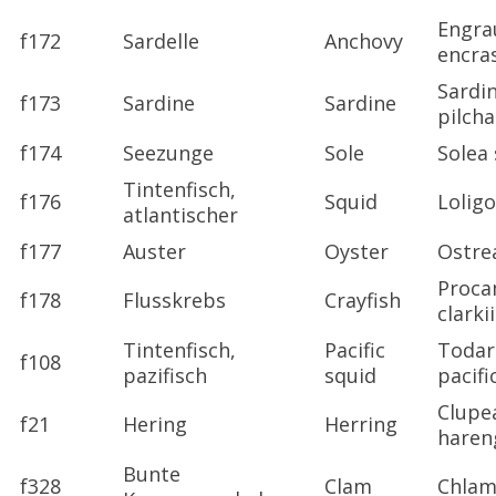
Engra
f172
Sardelle
Anchovy
encra
Sardi
f173
Sardine
Sardine
pilch
f174
Seezunge
Sole
Solea 
Tintenfisch,
f176
Squid
Loligo
atlantischer
f177
Auster
Oyster
Ostre
Proca
f178
Flusskrebs
Crayfish
clarkii
Tintenfisch,
Pacific
Todar
f108
pazifisch
squid
pacifi
Clupe
f21
Hering
Herring
haren
Bunte
f328
Clam
Chlam