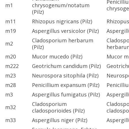
Penicilli
m1
chrysogenum/notatum
chrysog
(Pilz)
m11
Rhizopus nigricans (Pilz)
Rhizopus
m19
Aspergillus versicolor (Pilz)
Aspergill
Cladosporium herbarum
Cladosp
m2
(Pilz)
herbaru
m20
Mucor mucedo (Pilz)
Mucor m
m222
Geotrichum candidum (Pilz)
Geotric
m23
Neurospora sitophila (Pilz)
Neurospo
m28
Penicillium expansum (Pilz)
Penicill
m3
Aspergillus fumigatus (Pilz)
Aspergil
Cladosporium
Cladosp
m32
cladosporioides (Pilz)
cladospo
m33
Aspergillus niger (Pilz)
Aspergill