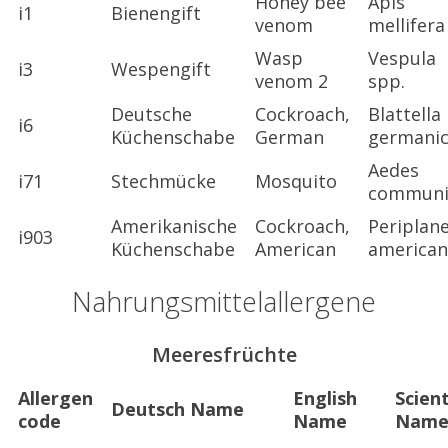
Honey bee
Apis
i1
Bienengift
venom
mellifera
Wasp
Vespula
i3
Wespengift
venom 2
spp.
Deutsche
Cockroach,
Blattella
i6
Küchenschabe
German
germani
Aedes
i71
Stechmücke
Mosquito
communi
Amerikanische
Cockroach,
Periplan
i903
Küchenschabe
American
american
Nahrungsmittelallergene
Meeresfrüchte
Allergen
English
Scient
Deutsch Name
code
Name
Nam