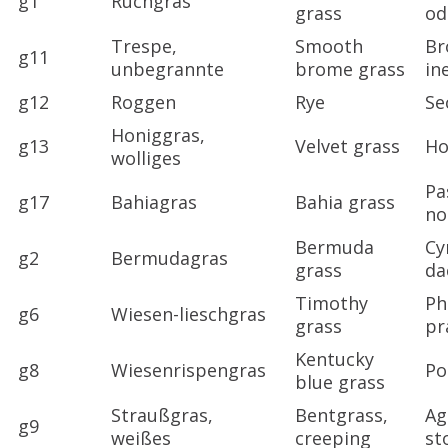
g1
Ruchgras
grass
od
Trespe,
Smooth
Br
g11
unbegrannte
brome grass
in
g12
Roggen
Rye
Se
Honiggras,
g13
Velvet grass
Ho
wolliges
Pa
g17
Bahiagras
Bahia grass
no
Bermuda
Cy
g2
Bermudagras
grass
da
Timothy
Ph
g6
Wiesen-lieschgras
grass
pr
Kentucky
g8
Wiesenrispengras
Po
blue grass
Straußgras,
Bentgrass,
Ag
g9
weißes
creeping
st