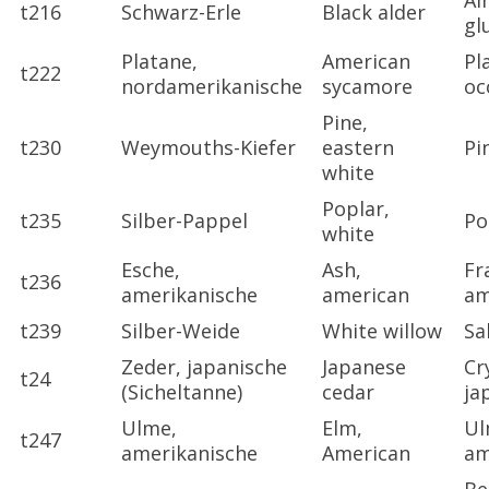
Al
t216
Schwarz-Erle
Black alder
gl
Platane,
American
Pl
t222
nordamerikanische
sycamore
oc
Pine,
t230
Weymouths-Kiefer
eastern
Pi
white
Poplar,
t235
Silber-Pappel
Po
white
Esche,
Ash,
Fr
t236
amerikanische
american
am
t239
Silber-Weide
White willow
Sa
Zeder, japanische
Japanese
Cr
t24
(Sicheltanne)
cedar
ja
Ulme,
Elm,
Ul
t247
amerikanische
American
am