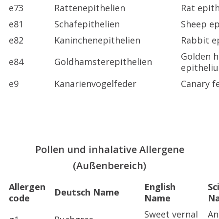
e73
Rattenepithelien
Rat epit
e81
Schafepithelien
Sheep ep
e82
Kaninchenepithelien
Rabbit e
Golden 
e84
Goldhamsterepithelien
epitheli
e9
Kanarienvogelfeder
Canary f
Pollen und inhalative Allergene
(Außenbereich)
Allergen
English
Sc
Deutsch Name
code
Name
N
Sweet vernal
An