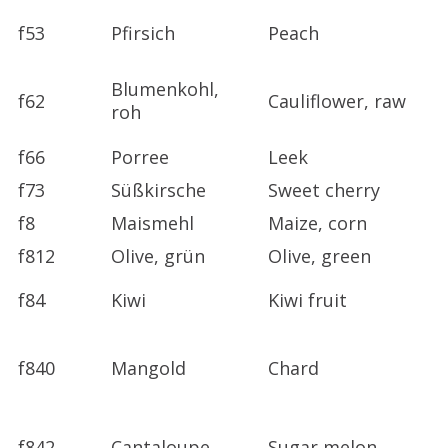
f53
Pfirsich
Peach
Blumenkohl,
f62
Cauliflower, raw
roh
f66
Porree
Leek
f73
Süßkirsche
Sweet cherry
f8
Maismehl
Maize, corn
f812
Olive, grün
Olive, green
f84
Kiwi
Kiwi fruit
f840
Mangold
Chard
f842
Cantaloupe
Sugar melon