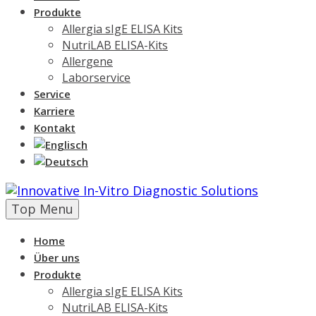
Produkte
Allergia sIgE ELISA Kits
NutriLAB ELISA-Kits
Allergene
Laborservice
Service
Karriere
Kontakt
Skip
Top Menu
to
content
Home
Über uns
Produkte
Allergia sIgE ELISA Kits
NutriLAB ELISA-Kits