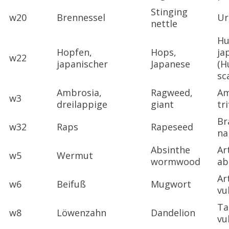
Stinging
w20
Brennessel
Ur
nettle
Hu
Hopfen,
Hops,
ja
w22
japanischer
Japanese
(H
sc
Ambrosia,
Ragweed,
Am
w3
dreilappige
giant
tri
Br
w32
Raps
Rapeseed
na
Absinthe
Ar
w5
Wermut
wormwood
ab
Ar
w6
Beifuß
Mugwort
vu
Ta
w8
Löwenzahn
Dandelion
vu