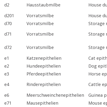
d2
Hausstaubmilbe
House du
d201
Vorratsmilbe
House du
d70
Vorratsmilbe
Storage 
d71
Vorratsmilbe
Storage 
d72
Vorratsmilbe
Storage 
e1
Katzenepithelien
Cat epit
e2
Hundeepithelien
Dog epit
e3
Pferdeepithelien
Horse ep
e4
Rinderepithelien
Cattle e
e6
Meerschweinchenepithelien
Guinea p
e71
Mausepithelien
Mouse ep