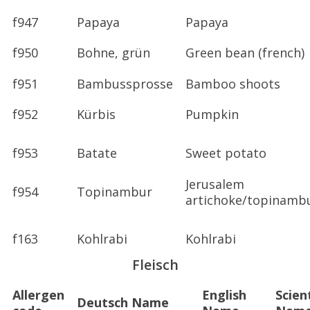
f947
Papaya
Papaya
f950
Bohne, grün
Green bean (french)
f951
Bambussprosse
Bamboo shoots
f952
Kürbis
Pumpkin
f953
Batate
Sweet potato
Jerusalem
f954
Topinambur
artichoke/topinamb
f163
Kohlrabi
Kohlrabi
Fleisch
Allergen
English
Scient
Deutsch Name