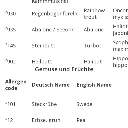
Kammmuschel
Rainbow
Oncor
f930
Regenbogenforelle
trout
mykis
Haliot
f935
Abalone / Seeohr
Abalone
japon
Scoph
f145
Steinbutt
Turbot
maxi
Hippo
f902
Heilbutt
Halibut
hippo
Gemüse und Früchte
Allergen
Deutsch Name
English Name
code
f101
Steckrübe
Swede
f12
Erbse, grün
Pea