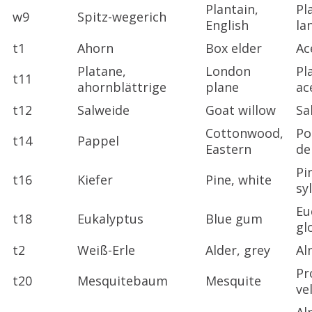
Plantain,
Pl
w9
Spitz-wegerich
English
la
t1
Ahorn
Box elder
Ac
Platane,
London
Pl
t11
ahornblättrige
plane
ac
t12
Salweide
Goat willow
Sa
Cottonwood,
Po
t14
Pappel
Eastern
de
Pi
t16
Kiefer
Pine, white
sy
Eu
t18
Eukalyptus
Blue gum
gl
t2
Weiß-Erle
Alder, grey
Al
Pr
t20
Mesquitebaum
Mesquite
ve