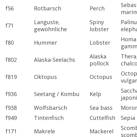
Sebas
f56
Rotbarsch
Perch
marin
Languste,
Spiny
Palin
f71
gewöhnliche
lobster
eleph
Homa
f80
Hummer
Lobster
gamm
Alaska
Thera
f802
Alaska-Seelachs
pollock
chal
Octop
f819
Oktopus
Octopus
vulgar
Sacch
f936
Seetang / Kombu
Kelp
japon
f938
Wolfsbarsch
Sea bass
Moron
f949
Tintenfisch
Cuttelfish
Sepia
Scom
f171
Makrele
Mackerel
scom