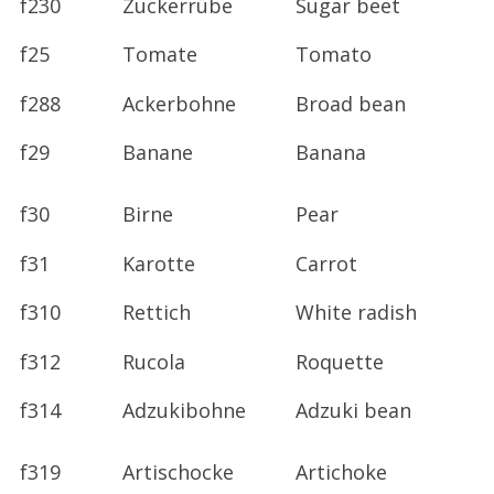
f230
Zuckerrübe
Sugar beet
f25
Tomate
Tomato
f288
Ackerbohne
Broad bean
f29
Banane
Banana
f30
Birne
Pear
f31
Karotte
Carrot
f310
Rettich
White radish
f312
Rucola
Roquette
f314
Adzukibohne
Adzuki bean
f319
Artischocke
Artichoke