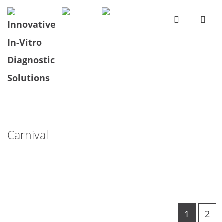
Carnival
1
2